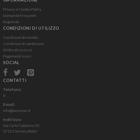
Marche IGT
Privacy e Cookie Policy
Maremma Toscana IGT
Domande frequenti
Marsala
Registrati
Merlot
CONDIZIONI DI UTILIZZO
Monferrato Dolcetto DOC
Condizioni di vendita
Condizioni di spedizione
Montecucco Rosso
Diritto di recesso
Montepulciano
Pagamenti sicuri
Montepulciano d Abruzzo
SOCIAL
Morellino di Scansano DOCG
Moscato
CONTATTI
Moscato d Asti
Telefono:
Moscato di Noto
0
Muffato di vermentino
Email:
Muller Thurgau
info@winezon.it
Nebbiolo
Indirizzo:
Nero d Avola
Via Carlo Cattaneo 19,
37121 Verona (Italy)
Nero di Troia