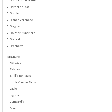
Bardolino chiaretto
Bardolino DOC
Barolo
Bianco Veronese
Bolgheri
Bolgheri Superiore
Bonarda
Brachetto
Brunello di Montalcino
REGIONE
Cabernet
Abruzzo
Cabernet Franc
Calabria
Cabernet Merlot
Emilia-Romagna
Cabernet Sauvignon
Friuli-Venezia Giulia
Cannonau
Lazio
Catarratto
Liguria
Cerasuolo d Abruzzo DOC
Lombardia
Cerasuolo di Vittoria DOCG
Marche
Chardonnay