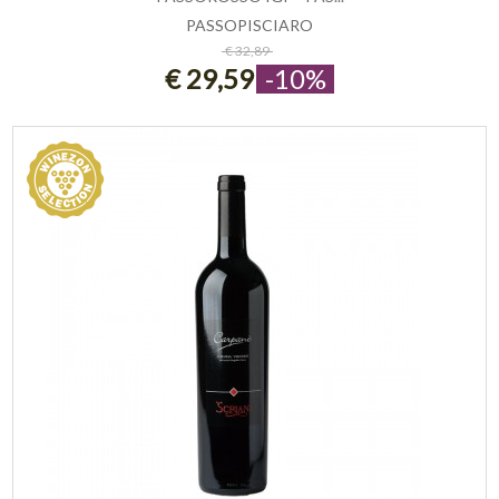
PASSOPISCIARO
ESAURITO
€ 32,89
€ 29,59
-10%