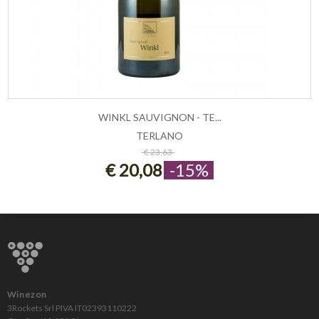
WINKL SAUVIGNON - TE...
TERLANO
ESAURITO
€ 23,63
€ 20,08
-15%
Winezon
3Rockets Srl PIVA IT02393110222