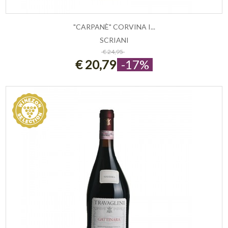
"CARPANÈ" CORVINA I...
SCRIANI
ESAURITO
€ 24,95
€ 20,79
-17%