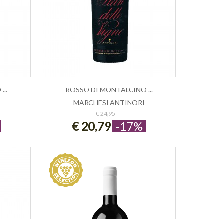
..
ROSSO DI MONTALCINO ...
MARCHESI ANTINORI
ESAURITO
€ 24,95
€ 20,79
-17%