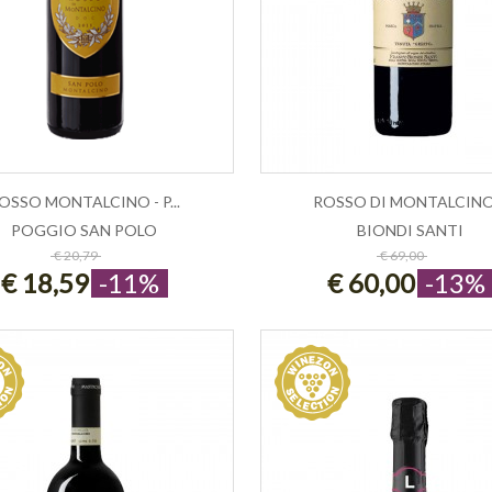
OSSO MONTALCINO - P...
ROSSO DI MONTALCINO .
POGGIO SAN POLO
BIONDI SANTI
ESAURITO
ESAURITO
€ 20,79
€ 69,00
€ 18,59
-11%
€ 60,00
-13%