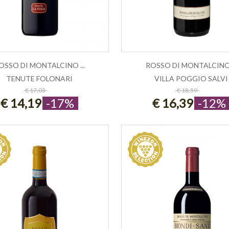
OSSO DI MONTALCINO ...
ROSSO DI MONTALCINO .
TENUTE FOLONARI
VILLA POGGIO SALVI
ESAURITO
ESAURITO
€ 17,03
€ 18,59
€ 14,19
-17%
€ 16,39
-12%