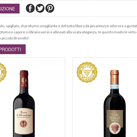
IZIONE
cido, spigliato, di profumo smagliante e del tutto libero da pesantezze odorose o gustat
ofumo e sapore si librano aerei e allineati alla usata eleganza. In questo modo le virtù d
n piccolo Brunello”.
 PRODOTTI