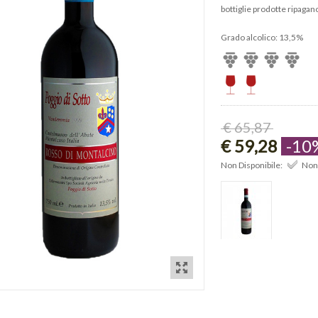
bottiglie prodotte ripagano 
Grado alcolico: 13,5%
€ 65,87
€ 59,28
-10
Non Disponibile:
Non 