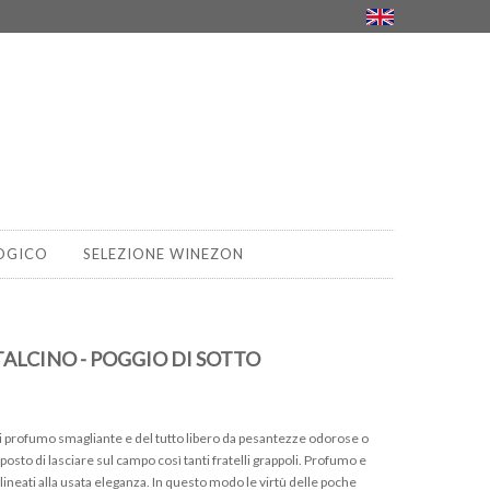
OGICO
SELEZIONE WINEZON
ALCINO - POGGIO DI SOTTO
o, di profumo smagliante e del tutto libero da pesantezze odorose o
osto di lasciare sul campo così tanti fratelli grappoli. Profumo e
llineati alla usata eleganza. In questo modo le virtù delle poche