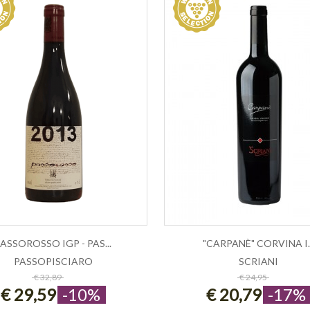
ASSOROSSO IGP - PAS...
"CARPANÈ" CORVINA I..
PASSOPISCIARO
SCRIANI
ESAURITO
ESAURITO
€ 32,89
€ 24,95
€ 29,59
-10%
€ 20,79
-17%