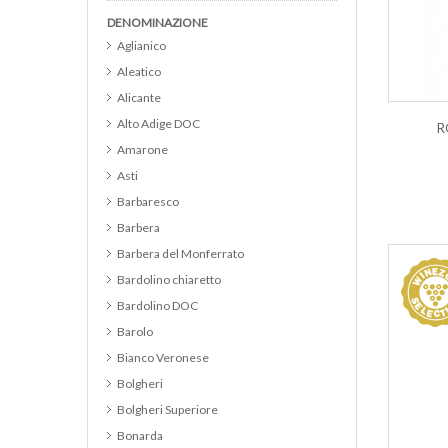
DENOMINAZIONE
Aglianico
Aleatico
Alicante
Alto Adige DOC
R
Amarone
Asti
Barbaresco
Barbera
Barbera del Monferrato
Bardolino chiaretto
Bardolino DOC
Barolo
Bianco Veronese
Bolgheri
Bolgheri Superiore
Bonarda