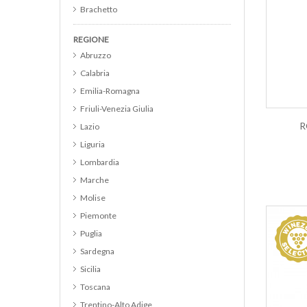
Brachetto
Brunello di Montalcino
REGIONE
Cabernet
Abruzzo
Cabernet Franc
Calabria
Cabernet Merlot
Emilia-Romagna
Cabernet Sauvignon
Friuli-Venezia Giulia
Cannonau
R
Lazio
Catarratto
Liguria
Cerasuolo d Abruzzo DOC
Lombardia
Cerasuolo di Vittoria DOCG
Marche
Chardonnay
Molise
Chianti
Piemonte
Chianti Classico
Puglia
Chianti Classico Riserva
Sardegna
Cirò
Sicilia
Colli Euganei DOC
Toscana
Collina del Milanese IGP
Trentino-Alto Adige