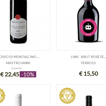
OSSO DI MONTALCINO ...
LINK - BRUT ROSÉ FE...
MASTROJANNI
FERRO13
ESAURITO
AGGIUNGI AL CARRE
€ 24,95
€ 15,50
€ 22,45
-10%