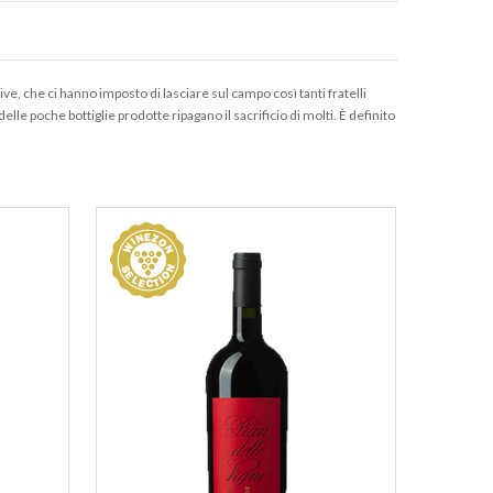
ive, che ci hanno imposto di lasciare sul campo così tanti fratelli
elle poche bottiglie prodotte ripagano il sacrificio di molti. È definito