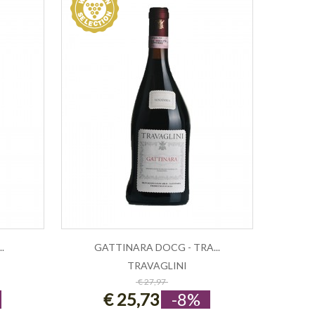
.
GATTINARA DOCG - TRA...
TRAVAGLINI
ESAURITO
€ 27,97
€ 25,73
-8%