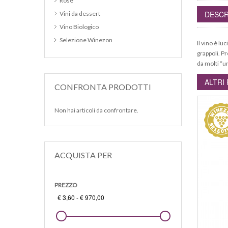
Rosè
DESCR
Vini da dessert
Vino Biologico
Selezione Winezon
Il vino è lu
grappoli. Pr
da molti “u
ALTRI
CONFRONTA PRODOTTI
Non hai articoli da confrontare.
ACQUISTA PER
PREZZO