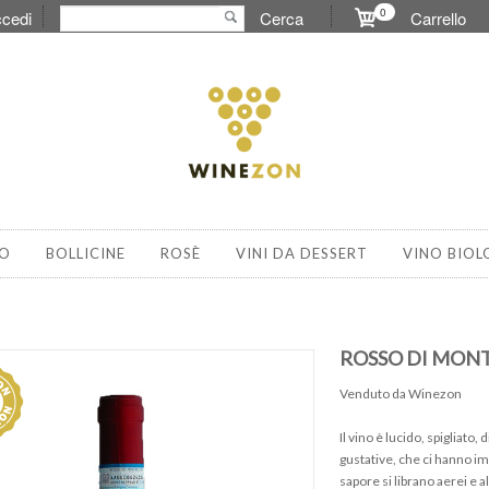
0
cedi
Cerca
Carrello
O
BOLLICINE
ROSÈ
VINI DA DESSERT
VINO BIOL
ROSSO DI MONT
Venduto da Winezon
Il vino è lucido, spigliat
gustative, che ci hanno imp
sapore si librano aerei e a