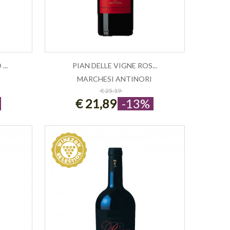
..
PIAN DELLE VIGNE ROS...
MARCHESI ANTINORI
ESAURITO
€ 25,19
€ 21,89
-13%