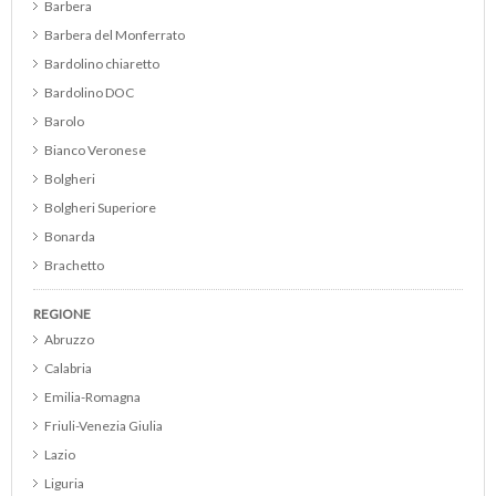
Barbera
Barbera del Monferrato
Bardolino chiaretto
Bardolino DOC
Barolo
Bianco Veronese
Bolgheri
Bolgheri Superiore
Bonarda
Brachetto
Brunello di Montalcino
REGIONE
Cabernet
Abruzzo
Cabernet Franc
Calabria
Cabernet Merlot
Emilia-Romagna
Cabernet Sauvignon
Friuli-Venezia Giulia
Cannonau
Lazio
Catarratto
Liguria
Cerasuolo d Abruzzo DOC