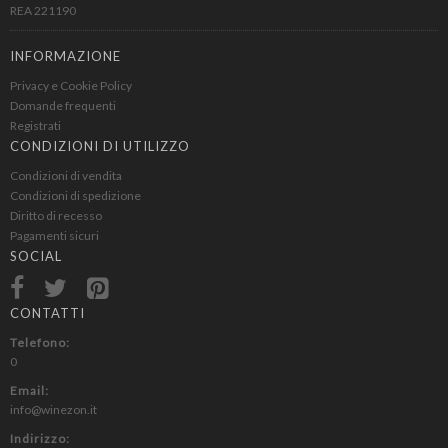
REA 221190
Lazio IGT
Lugana
INFORMAZIONE
Marche IGT
Privacy e Cookie Policy
Maremma Toscana IGT
Domande frequenti
Marsala
Registrati
Merlot
CONDIZIONI DI UTILIZZO
Monferrato Dolcetto DOC
Condizioni di vendita
Condizioni di spedizione
Montecucco Rosso
Diritto di recesso
Montepulciano
Pagamenti sicuri
Montepulciano d Abruzzo
SOCIAL
Morellino di Scansano DOCG
Moscato
CONTATTI
Moscato d Asti
Telefono:
Moscato di Noto
0
Muffato di vermentino
Email:
Muller Thurgau
info@winezon.it
Nebbiolo
Indirizzo: