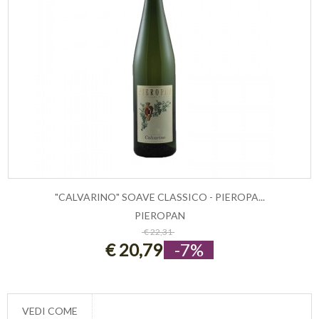
"CALVARINO" SOAVE CLASSICO - PIEROPA...
PIEROPAN
ESAURITO
€ 22,31
€ 20,79
-7%
VEDI COME