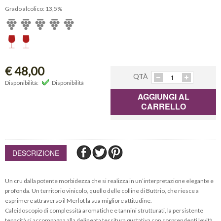
Grado alcolico: 13,5%
€ 48,00
QTÀ
Disponibilità:
Disponibilità
AGGIUNGI AL
CARRELLO
DESCRIZIONE
Un cru dalla potente morbidezza che si realizza in un’interpretazione elegante e
profonda. Un territorio vinicolo, quello delle colline di Buttrio, che riesce a
esprimere attraverso il Merlot la sua migliore attitudine.
Caleidoscopio di complessità aromatiche e tannini strutturati, la persistente
tenacità si accompagna alla delineata tessitura gustativa con sorprendenti levità.