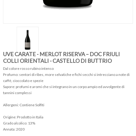
UVE CARATE - MERLOT RISERVA – DOC FRIULI
COLLI ORIENTALI - CASTELLO DI BUTTRIO
Dal colore rosso rubino intenso
Profumo: sentori di ribes, more selvatiche e fichi secchi si intrecciano a note di
caffé, cioccolato e spezie
Sapore: profumi e aromi che si integrano in un corpo ampio ed avvolgente di
tannini complessi
Allergeni: Contiene Solfiti
Origine: Prodotto in Italia
Grado alcolico: 13%
Annata: 2020