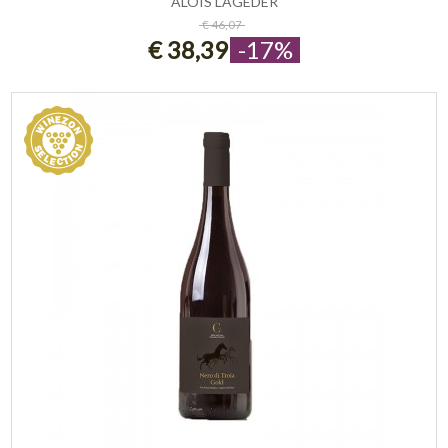
ALOIS LAGEDER
ESAURITO
€ 46,07
€ 38,39
-17%