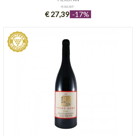
ESAURITO
€ 32,87
€ 27,39
-17%