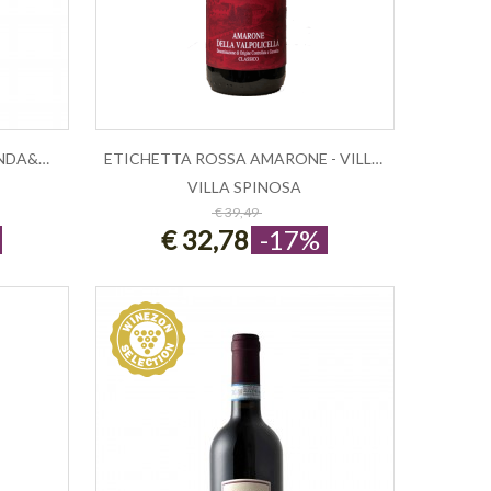
AMARONE CLASSICO "LA BIONDA&QUO...
ETICHETTA ROSSA AMARONE - VILLA SPIN...
VILLA SPINOSA
ESAURITO
€ 39,49
€ 32,78
-17%