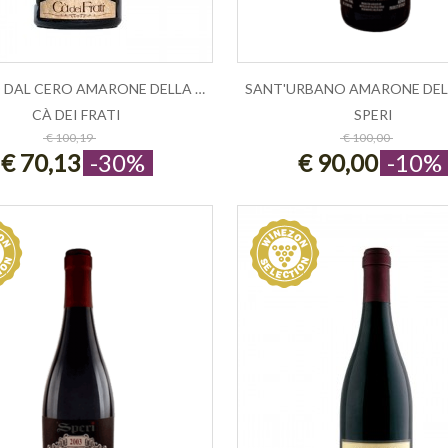
PIETRO DAL CERO AMARONE DELLA VALPOL...
CÀ DEI FRATI
SPERI
ESAURITO
ESAURITO
€ 100,19
€ 100,00
€ 70,13
-30%
€ 90,00
-10%