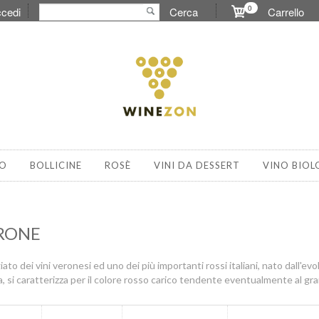
0
cedi
Cerca
Carrello
O
BOLLICINE
ROSÈ
VINI DA DESSERT
VINO BIOL
RONE
giato dei vini veronesi ed uno dei più importanti rossi italiani, nato dall'evo
la, si caratterizza per il colore rosso carico tendente eventualmente al g