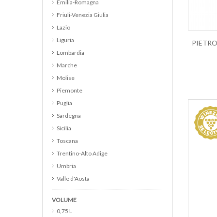
Emilia-Romagna
Cabernet Sauvignon
Friuli-Venezia Giulia
Cannonau
Lazio
Catarratto
Liguria
Cerasuolo d Abruzzo DOC
Lombardia
Cerasuolo di Vittoria DOCG
Marche
Chardonnay
Molise
Chianti
Piemonte
Chianti Classico
Puglia
Chianti Classico Riserva
Sardegna
Cirò
Sicilia
Colli Euganei DOC
Toscana
Collina del Milanese IGP
Trentino-Alto Adige
Cortese
Umbria
Cortona DOC
Valle d'Aosta
Corvina
Veneto
Curtefranca DOC
VOLUME
Campania
Custoza
0,75 L
Alto Adige