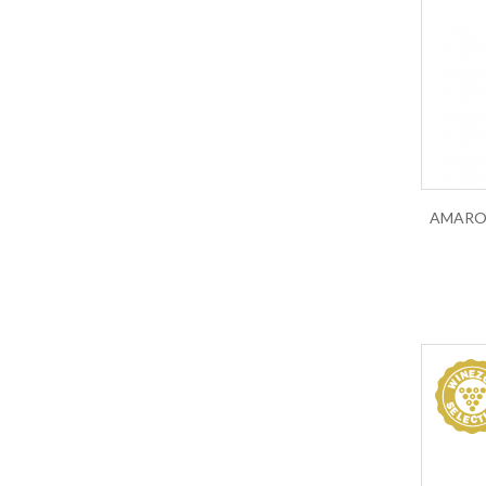
Lacryma Christi
Lagrein
Lambrusco
Langhe
Lazio IGT
Lugana
Marche IGT
Maremma Toscana IGT
Marsala
Merlot
Monferrato Dolcetto DOC
Montecucco Rosso
Montepulciano
Montepulciano d Abruzzo
Morellino di Scansano DOCG
Moscato
Moscato d Asti
Moscato di Noto