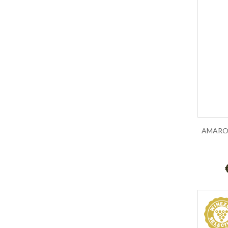
Muffato di vermentino
Muller Thurgau
Nebbiolo
Nero d Avola
Nero di Troia
Noto Rosso
Oltrepò Pavese DOC
Paestum
Passerina
Passito
Pecorino DOC
Petit Verdot
Pinot
Pinot Grigio
Pinot Nero
Primitivo di Manduria
Prosecco