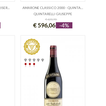
SER...
AMARONE CLASSICO 2000 - QUINTARELLI
QUINTARELLI GIUSEPPE
ESAURITO
€ 620,90
€ 596,06
-4%