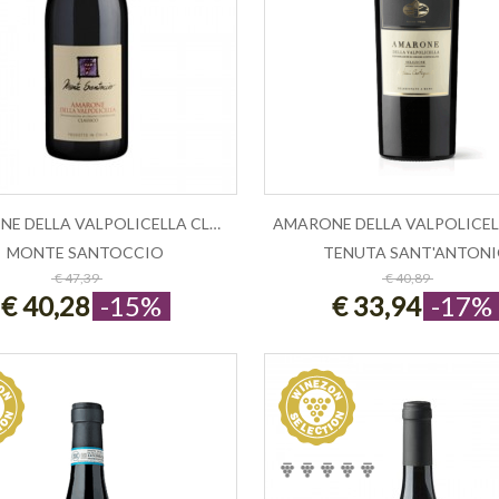
AMARONE DELLA VALPOLICELLA CLASSICO ...
MONTE SANTOCCIO
TENUTA SANT'ANTON
ESAURITO
ESAURITO
€ 47,39
€ 40,89
€ 40,28
-15%
€ 33,94
-17%