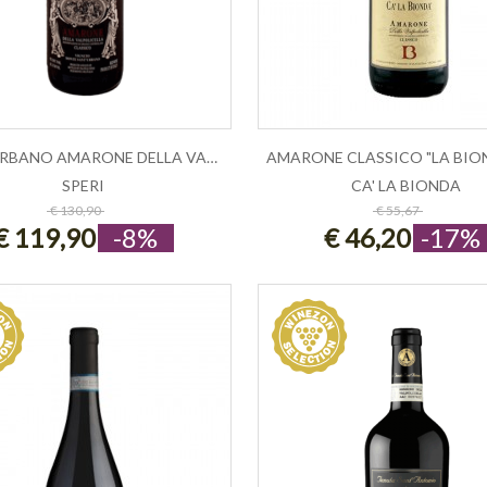
SANT'URBANO AMARONE DELLA VALPOLICEL...
SPERI
CA' LA BIONDA
ESAURITO
ESAURITO
€ 130,90
€ 55,67
€ 119,90
-8%
€ 46,20
-17%