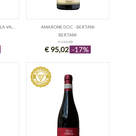
SANT'URBANO AMARONE DELLA VALPOLICEL...
AMARONE DOC - BERTANI
BERTANI
ESAURITO
€ 114,48
€ 95,02
-17%