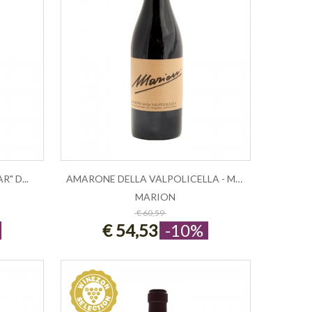
" D...
AMARONE DELLA VALPOLICELLA - MARION
MARION
ESAURITO
€ 60,59
€ 54,53
-10%