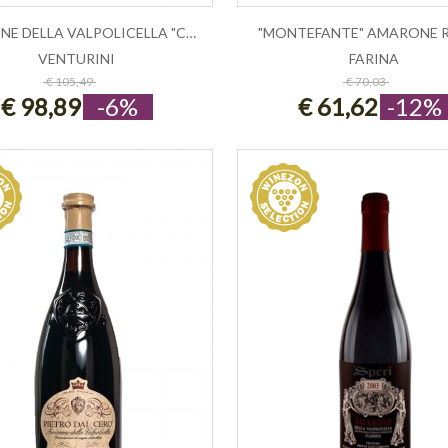
AMARONE DELLA VALPOLICELLA "CAMPOMAS...
"MONTEFANTE" AMARONE RI
VENTURINI
FARINA
ESAURITO
ESAURITO
€ 105,49
€ 70,03
€ 98,89
-6%
€ 61,62
-12%