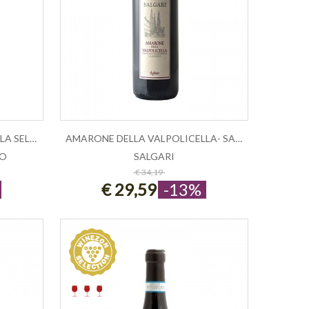
AMARONE DELLA VALPOLICELLA SELEZIONE...
AMARONE DELLA VALPOLICELLA- SALGARI
IO
SALGARI
ESAURITO
€ 34,19
€ 29,59
-13%