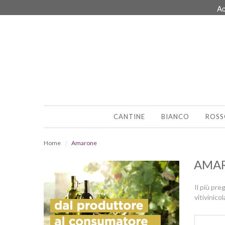
Ac
CANTINE
BIANCO
ROSS
Home
Amarone
AMA
Il più pre
vitivinico