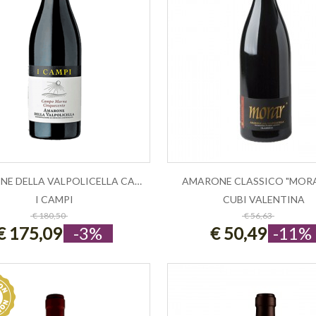
AMARONE DELLA VALPOLICELLA CAMPO MAR...
AMARONE CLASSICO "MORAR
I CAMPI
CUBI VALENTINA
ESAURITO
ESAURITO
€ 180,50
€ 56,63
€ 175,09
-3%
€ 50,49
-11%