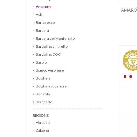
Amarone
Asti
Barbaresco
Barbera
Barbera del Monferrato
Bardolino chiaretto
Bardolino DOC
Barolo
Bianco Veronese
Bolgheri
Bolgheri Superiore
Bonarda
Brachetto
Brunello di Montalcino
REGIONE
Cabernet
Abruzzo
Cabernet Franc
Calabria
Cabernet Merlot