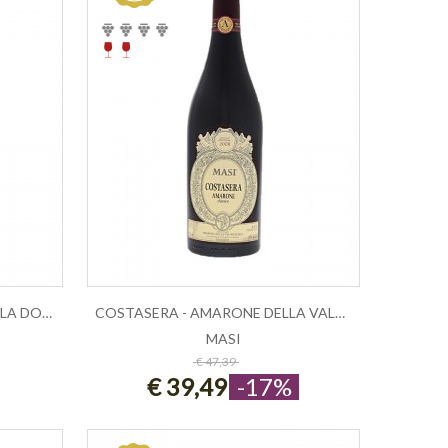
AMARONE DELLA VALPOLICELLA DOC 2006 ...
COSTASERA - AMARONE DELLA VALPOLICEL...
MASI
ESAURITO
€ 47,39
€ 39,49
-17%