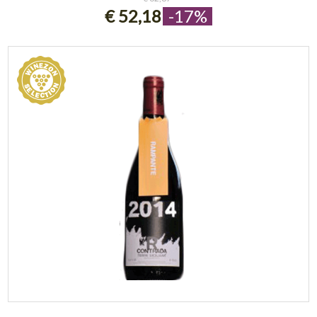
€ 52,18
-17%