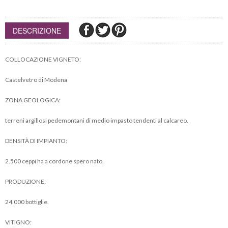
DESCRIZIONE
COLLOCAZIONE VIGNETO:
Castelvetro di Modena
ZONA GEOLOGICA:
terreni argillosi pedemontani di medio impasto tendenti al calcareo.
DENSITÀ DI IMPIANTO:
2.500 ceppi ha a cordone spero nato.
PRODUZIONE:
24.000 bottiglie.
VITIGNO: