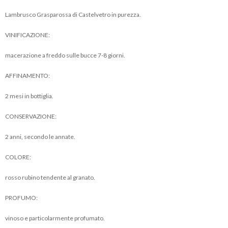
Lambrusco Grasparossa di Castelvetro in purezza.
VINIFICAZIONE:
macerazione a freddo sulle bucce 7-8 giorni.
AFFINAMENTO:
2 mesi in bottiglia.
CONSERVAZIONE:
2 anni, secondo le annate.
COLORE:
rosso rubino tendente al granato.
PROFUMO:
vinoso e particolarmente profumato.